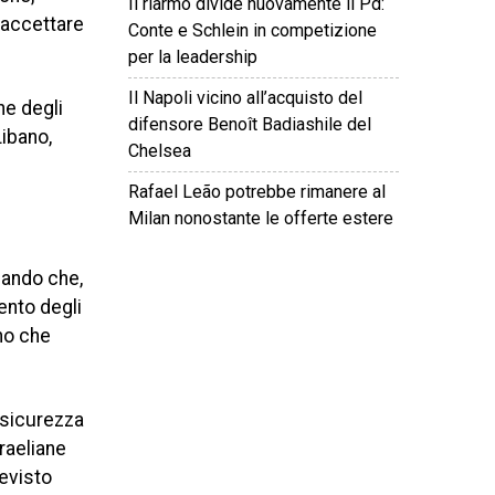
Il riarmo divide nuovamente il Pd:
 accettare
Conte e Schlein in competizione
per la leadership
Il Napoli vicino all’acquisto del
ne degli
difensore Benoît Badiashile del
Libano,
Chelsea
Rafael Leão potrebbe rimanere al
Milan nonostante le offerte estere
neando che,
©
2026
Tutti i diritti riservati.
Attuale
.
ento degli
ano che
 sicurezza
sraeliane
revisto