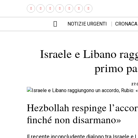
NOTIZIE URGENTI
CRONACA
Israele e Libano rag
primo pas
27.
Hezbollah respinge l’acco
finché non disarmano»
Il recente inconcludente dialogo tra Israele 