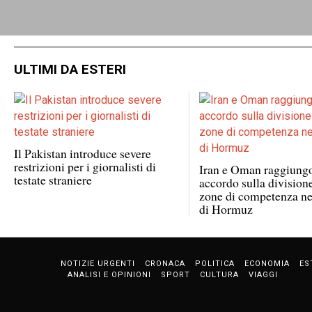
ULTIMI DA ESTERI
Il Pakistan introduce severe
restrizioni per i giornalisti di
Iran e Oman raggiung
testate straniere
accordo sulla division
zone di competenza nel
di Hormuz
NOTIZIE URGENTI
CRONACA
POLITICA
ECONOMIA
ES
ANALISI E OPINIONI
SPORT
CULTURA
VIAGGI