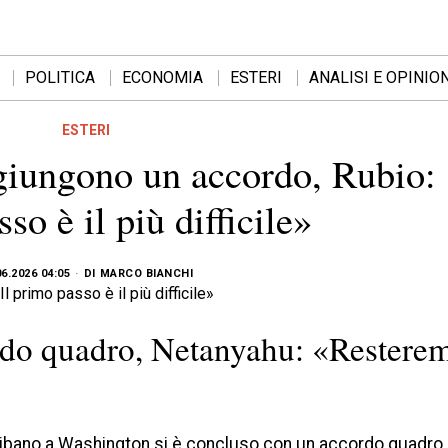
POLITICA
ECONOMIA
ESTERI
ANALISI E OPINION
ESTERI
giungono un accordo, Rubio: 
so è il più difficile»
06.2026 04:05
DI
MARCO BIANCHI
rdo quadro, Netanyahu: «Restere
e Libano a Washington si è concluso con un accordo quadro 