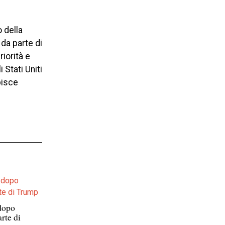
 della
 da parte di
riorità e
 Stati Uniti
pisce
 dopo
rte di