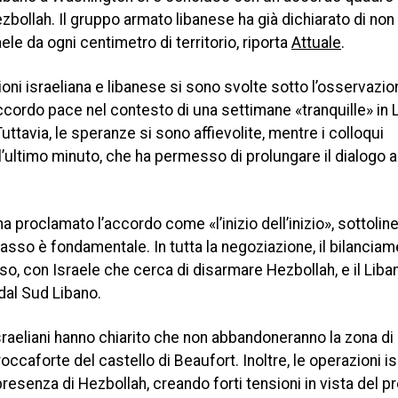
zbollah. Il gruppo armato libanese ha già dichiarato di non
raele da ogni centimetro di territorio, riporta
Attuale
.
zioni israeliana e libanese si sono svolte sotto l’osservazio
accordo pace nel contesto di una settimane «tranquille» in 
uttavia, le speranze si sono affievolite, mentre i colloqui
’ultimo minuto, che ha permesso di prolungare il dialogo a
a proclamato l’accordo come «l’inizio dell’inizio», sottoli
passo è fondamentale. In tutta la negoziazione, il bilanciam
esso, con Israele che cerca di disarmare Hezbollah, e il Lib
 dal Sud Libano.
israeliani hanno chiarito che non abbandoneranno la zona di
occaforte del castello di Beaufort. Inoltre, le operazioni i
a presenza di Hezbollah, creando forti tensioni in vista del p