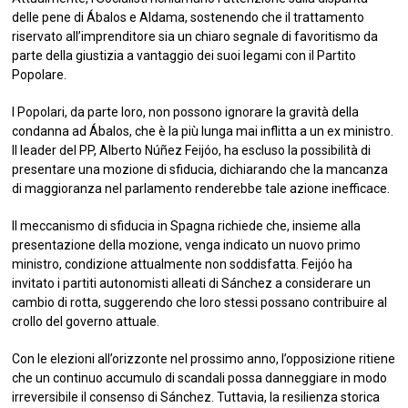
delle pene di Ábalos e Aldama, sostenendo che il trattamento
riservato all’imprenditore sia un chiaro segnale di favoritismo da
parte della giustizia a vantaggio dei suoi legami con il Partito
Popolare.
I Popolari, da parte loro, non possono ignorare la gravità della
condanna ad Ábalos, che è la più lunga mai inflitta a un ex ministro.
Il leader del PP, Alberto Núñez Feijóo, ha escluso la possibilità di
presentare una mozione di sfiducia, dichiarando che la mancanza
di maggioranza nel parlamento renderebbe tale azione inefficace.
Il meccanismo di sfiducia in Spagna richiede che, insieme alla
presentazione della mozione, venga indicato un nuovo primo
ministro, condizione attualmente non soddisfatta. Feijóo ha
invitato i partiti autonomisti alleati di Sánchez a considerare un
cambio di rotta, suggerendo che loro stessi possano contribuire al
crollo del governo attuale.
Con le elezioni all’orizzonte nel prossimo anno, l’opposizione ritiene
che un continuo accumulo di scandali possa danneggiare in modo
irreversibile il consenso di Sánchez. Tuttavia, la resilienza storica