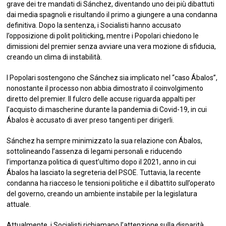
grave dei tre mandati di Sánchez, diventando uno dei più dibattuti
dai media spagnoli e risultando il primo a giungere a una condanna
definitiva. Dopo la sentenza, i Socialisti hanno accusato
l’opposizione di polit politicking, mentre i Popolari chiedono le
dimissioni del premier senza avviare una vera mozione di sfiducia,
creando un clima di instabilità.
I Popolari sostengono che Sánchez sia implicato nel “caso Ábalos”,
nonostante il processo non abbia dimostrato il coinvolgimento
diretto del premier. Il fulcro delle accuse riguarda appalti per
l’acquisto di mascherine durante la pandemia di Covid-19, in cui
Ábalos è accusato di aver preso tangenti per dirigerli.
Sánchez ha sempre minimizzato la sua relazione con Ábalos,
sottolineando l’assenza di legami personali e riducendo
l’importanza politica di quest’ultimo dopo il 2021, anno in cui
Ábalos ha lasciato la segreteria del PSOE. Tuttavia, la recente
condanna ha riacceso le tensioni politiche e il dibattito sull’operato
del governo, creando un ambiente instabile per la legislatura
attuale.
Attualmente, i Socialisti richiamano l’attenzione sulla disparità