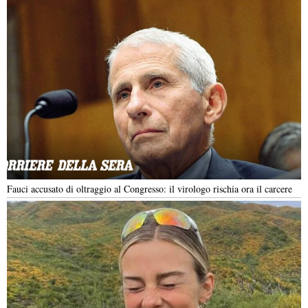
Fauci accusato di oltraggio al Congresso: il virologo rischia ora il carcere