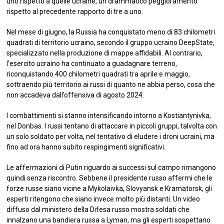
uno rispetto a quelle ucraine, un drammatico peggioramento
rispetto al precedente rapporto di tre a uno.
Nel mese di giugno, la Russia ha conquistato meno di 83 chilometri
quadrati di territorio ucraino, secondo il gruppo ucraino DeepState,
specializzato nella produzione di mappe affidabili. Al contrario,
l’esercito ucraino ha continuato a guadagnare terreno,
riconquistando 400 chilometri quadrati tra aprile e maggio,
sottraendo più territorio ai russi di quanto ne abbia perso, cosa che
non accadeva dall’offensiva di agosto 2024.
I combattimenti si stanno intensificando intorno a Kostiantynivka,
nel Donbas. I russi tentano di attaccare in piccoli gruppi, talvolta con
un solo soldato per volta, nel tentativo di eludere i droni ucraini, ma
fino ad ora hanno subito respingimenti significativi.
Le affermazioni di Putin riguardo ai successi sul campo rimangono
quindi senza riscontro. Sebbene il presidente russo affermi che le
forze russe siano vicine a Mykolaivka, Slovyansk e Kramatorsk, gli
esperti ritengono che siano invece molto più distanti. Un video
diffuso dal ministero della Difesa russo mostra soldati che
innalzano una bandiera russa a Lyman, ma gli esperti sospettano