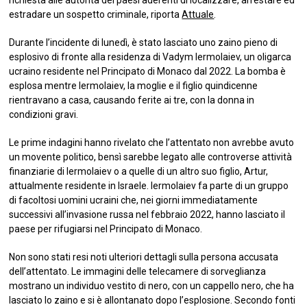
richiesta alle autorità dei paesi aderenti di localizzare, arrestare ed
estradare un sospetto criminale, riporta
Attuale
.
Durante l’incidente di lunedì, è stato lasciato uno zaino pieno di
esplosivo di fronte alla residenza di Vadym Iermolaiev, un oligarca
ucraino residente nel Principato di Monaco dal 2022. La bomba è
esplosa mentre Iermolaiev, la moglie e il figlio quindicenne
rientravano a casa, causando ferite ai tre, con la donna in
condizioni gravi.
Le prime indagini hanno rivelato che l’attentato non avrebbe avuto
un movente politico, bensì sarebbe legato alle controverse attività
finanziarie di Iermolaiev o a quelle di un altro suo figlio, Artur,
attualmente residente in Israele. Iermolaiev fa parte di un gruppo
di facoltosi uomini ucraini che, nei giorni immediatamente
successivi all’invasione russa nel febbraio 2022, hanno lasciato il
paese per rifugiarsi nel Principato di Monaco.
Non sono stati resi noti ulteriori dettagli sulla persona accusata
dell’attentato. Le immagini delle telecamere di sorveglianza
mostrano un individuo vestito di nero, con un cappello nero, che ha
lasciato lo zaino e si è allontanato dopo l’esplosione. Secondo fonti