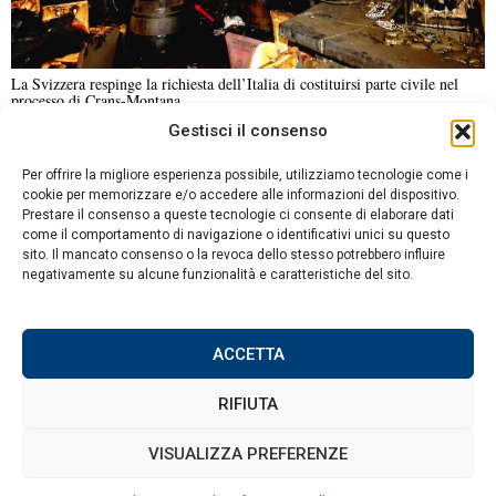
La Svizzera respinge la richiesta dell’Italia di costituirsi parte civile nel
processo di Crans-Montana
Gestisci il consenso
NOTIZIE URGENTI
CRONACA
POLITICA
ECONOMIA
ESTERI
Per offrire la migliore esperienza possibile, utilizziamo tecnologie come i
ANALISI E OPINIONI
SPORT
CULTURA
VIAGGI
cookie per memorizzare e/o accedere alle informazioni del dispositivo.
Prestare il consenso a queste tecnologie ci consente di elaborare dati
come il comportamento di navigazione o identificativi unici su questo
Contatti
sito. Il mancato consenso o la revoca dello stesso potrebbero influire
DA NON PERDERE
negativamente su alcune funzionalità e caratteristiche del sito.
Informativa sulla privacy
Italia e Tanzania firmano
Politica sui Cookie
memorandum per
rafforzare la cooperazione
ACCETTA
nelle infrastrutture
ferroviarie
RIFIUTA
Schlein e Conte in
conflitto su Ucraina e
©
2026
Tutti i diritti riservati.
Attuale
.
VISUALIZZA PREFERENZE
primarie: il ruolo del Pd e
M5s in discussione