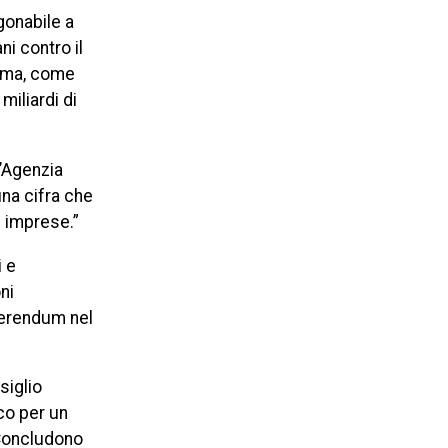
gonabile a
ni contro il
o ma, come
miliardi di
l’Agenzia
una cifra che
e imprese.”
i e
ni
eferendum nel
siglio
co per un
 Concludono