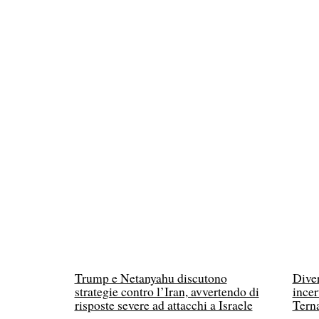
Trump e Netanyahu discutono
Diver
strategie contro l’Iran, avvertendo di
incer
risposte severe ad attacchi a Israele
Tern