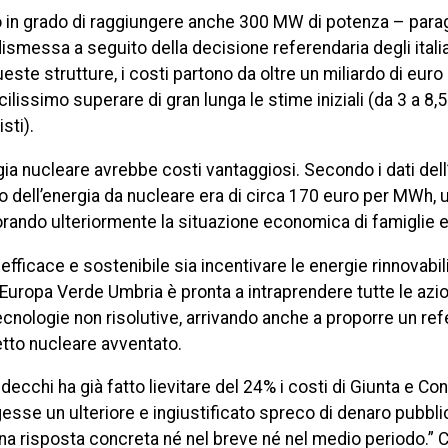
to in grado di raggiungere anche 300 MW di potenza – para
dismessa a seguito della decisione referendaria degli italia
ste strutture, i costi partono da oltre un miliardo di eur
cilissimo superare di gran lunga le stime iniziali (da 3 a 8,5 
sti).
ergia nucleare avrebbe costi vantaggiosi. Secondo i dati del
zzo dell’energia da nucleare era di circa 170 euro per MWh, 
iorando ulteriormente la situazione economica di famiglie 
efficace e sostenibile sia incentivare le energie rinnovabil
Europa Verde Umbria è pronta a intraprendere tutte le azio
tecnologie non risolutive, arrivando anche a proporre un r
tto nucleare avventato.
cchi ha già fatto lievitare del 24% i costi di Giunta e Con
se un ulteriore e ingiustificato spreco di denaro pubbli
cuna risposta concreta né nel breve né nel medio periodo.”