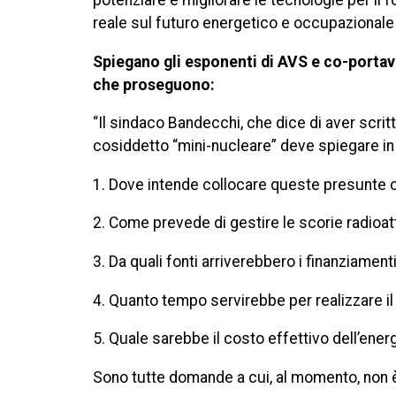
potenziare e migliorare le tecnologie per il f
reale sul futuro energetico e occupazionale 
Spiegano gli esponenti di AVS e co-porta
che proseguono:
“Il sindaco Bandecchi, che dice di aver scritt
cosiddetto “mini-nucleare” deve spiegare in m
1.⁠ ⁠Dove intende collocare queste presunte c
2.⁠ ⁠Come prevede di gestire le scorie radioa
3.⁠ ⁠Da quali fonti arriverebbero i finanziamenti
4.⁠ ⁠Quanto tempo servirebbe per realizzare i
5.⁠ ⁠Quale sarebbe il costo effettivo dell’ener
Sono tutte domande a cui, al momento, non è 