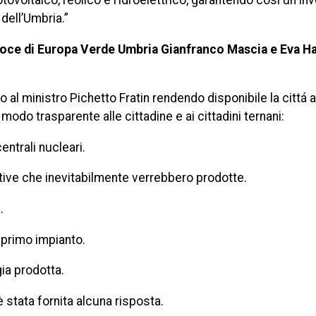
otovoltaico, l’eolico e l’idroelettrico, garantendo così un i
dell’Umbria.”
voce di Europa Verde Umbria Gianfranco Mascia e Eva H
o al ministro Pichetto Fratin rendendo disponibile la cittá a
odo trasparente alle cittadine e ai cittadini ternani:
entrali nucleari.
ttive che inevitabilmente verrebbero prodotte.
.
l primo impianto.
gia prodotta.
stata fornita alcuna risposta.