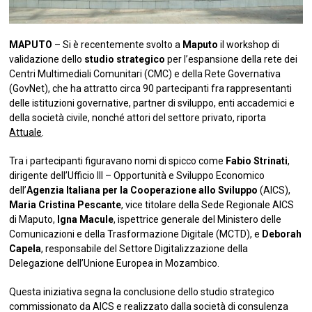
MAPUTO
– Si è recentemente svolto a
Maputo
il workshop di
validazione dello
studio strategico
per l’espansione della rete dei
Centri Multimediali Comunitari (CMC) e della Rete Governativa
(GovNet), che ha attratto circa 90 partecipanti fra rappresentanti
delle istituzioni governative, partner di sviluppo, enti accademici e
della società civile, nonché attori del settore privato, riporta
Attuale
.
Tra i partecipanti figuravano nomi di spicco come
Fabio Strinati
,
dirigente dell’Ufficio III – Opportunità e Sviluppo Economico
dell’
Agenzia Italiana per la Cooperazione allo Sviluppo
(AICS),
Maria Cristina Pescante
, vice titolare della Sede Regionale AICS
di Maputo,
Igna Macule
, ispettrice generale del Ministero delle
Comunicazioni e della Trasformazione Digitale (MCTD), e
Deborah
Capela
, responsabile del Settore Digitalizzazione della
Delegazione dell’Unione Europea in Mozambico.
Questa iniziativa segna la conclusione dello studio strategico
commissionato da AICS e realizzato dalla società di consulenza