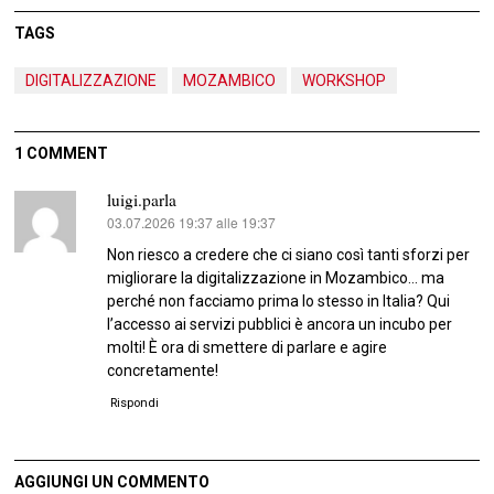
TAGS
DIGITALIZZAZIONE
MOZAMBICO
WORKSHOP
1 COMMENT
luigi.parla
03.07.2026 19:37 alle 19:37
ha
detto:
Non riesco a credere che ci siano così tanti sforzi per
migliorare la digitalizzazione in Mozambico… ma
perché non facciamo prima lo stesso in Italia? Qui
l’accesso ai servizi pubblici è ancora un incubo per
molti! È ora di smettere di parlare e agire
concretamente!
Rispondi
AGGIUNGI UN COMMENTO