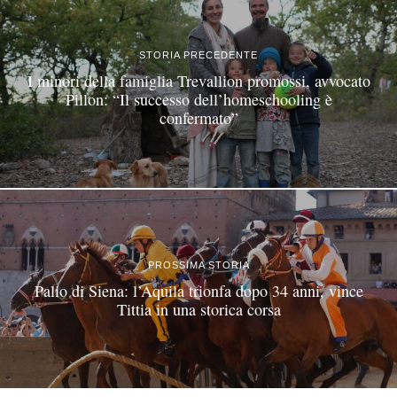
STORIA PRECEDENTE
I minori della famiglia Trevallion promossi, avvocato
Pillon: “Il successo dell’homeschooling è
confermato”
PROSSIMA STORIA
Palio di Siena: l’Aquila trionfa dopo 34 anni, vince
Tittia in una storica corsa