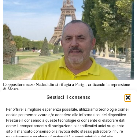
L’oppositore russo Nadezhdin si rifugia a Parigi, criticando la repressione
di Mosca
Gestisci il consenso
NOTIZIE URGENTI
CRONACA
POLITICA
ECONOMIA
ESTERI
Per offrire la migliore esperienza possibile, utilizziamo tecnologie come i
ANALISI E OPINIONI
SPORT
CULTURA
VIAGGI
cookie per memorizzare e/o accedere alle informazioni del dispositivo.
Prestare il consenso a queste tecnologie ci consente di elaborare dati
come il comportamento di navigazione o identificativi unici su questo
Contatti
sito. Il mancato consenso o la revoca dello stesso potrebbero influire