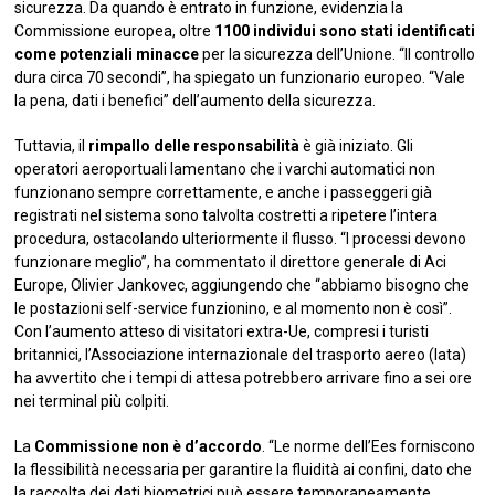
sicurezza. Da quando è entrato in funzione, evidenzia la
Commissione europea, oltre
1100 individui sono stati identificati
come potenziali minacce
per la sicurezza dell’Unione. “Il controllo
dura circa 70 secondi”, ha spiegato un funzionario europeo. “Vale
la pena, dati i benefici” dell’aumento della sicurezza.
Tuttavia, il
rimpallo delle responsabilità
è già iniziato. Gli
operatori aeroportuali lamentano che i varchi automatici non
funzionano sempre correttamente, e anche i passeggeri già
registrati nel sistema sono talvolta costretti a ripetere l’intera
procedura, ostacolando ulteriormente il flusso. “I processi devono
funzionare meglio”, ha commentato il direttore generale di Aci
Europe, Olivier Jankovec, aggiungendo che “abbiamo bisogno che
le postazioni self-service funzionino, e al momento non è così”.
Con l’aumento atteso di visitatori extra-Ue, compresi i turisti
britannici, l’Associazione internazionale del trasporto aereo (Iata)
ha avvertito che i tempi di attesa potrebbero arrivare fino a sei ore
nei terminal più colpiti.
La
Commissione non è d’accordo
. “Le norme dell’Ees forniscono
la flessibilità necessaria per garantire la fluidità ai confini, dato che
la raccolta dei dati biometrici può essere temporaneamente