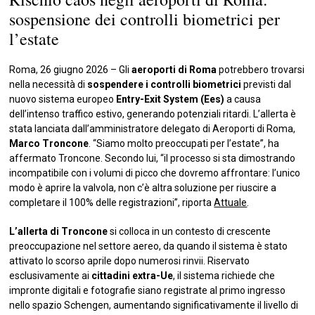
sospensione dei controlli biometrici per
l’estate
Roma, 26 giugno 2026 – Gli
aeroporti di Roma
potrebbero trovarsi
nella necessità di
sospendere i
controlli biometrici
previsti dal
nuovo sistema europeo
Entry-Exit System (Ees)
a causa
dell’intenso traffico estivo, generando potenziali ritardi. L’allerta è
stata lanciata dall’amministratore delegato di Aeroporti di Roma,
Marco Troncone
. “Siamo molto preoccupati per l’estate”, ha
affermato Troncone. Secondo lui, “il processo si sta dimostrando
incompatibile con i volumi di picco che dovremo affrontare: l’unico
modo è aprire la valvola, non c’è altra soluzione per riuscire a
completare il 100% delle registrazioni”, riporta
Attuale
.
L’allerta di Troncone
si colloca in un contesto di crescente
preoccupazione nel settore aereo, da quando il sistema è stato
attivato lo scorso aprile dopo numerosi rinvii. Riservato
esclusivamente ai
cittadini extra-Ue
, il sistema richiede che
impronte digitali e fotografie siano registrate al primo ingresso
nello spazio Schengen, aumentando significativamente il livello di