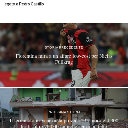
legato a Pedro Castillo
©
2026
Tutti i diritti riservati.
Attuale
.
STORIA PRECEDENTE
Fiorentina mira a un affare low-cost per Niclas
Füllkrug
PROSSIMA STORIA
Il terremoto in Venezuela provoca 235 morti e 4.300
feriti, oltre 70.000 famiglie senza un tetto