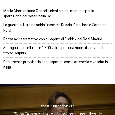
Morto Massimiliano Cencelli, ideatore del manuale per la
spartizione dei poteri nella Dc
La guerra in Ucraina salda l’asse tra Russia, Cina, Iran e Corea del
Nord
Roma avvia trattative con gli agenti di Endrick del Real Madrid
Shanghai cancella oltre 1.300 voli in preparazione all’arrivo del
tifone Dolphin
Documento provvisorio per l’espatrio: come ottenerlo e validità in
Italia
©
2026
Tutti i diritti riservati.
Attuale
.
STORIA PRECEDENTE
Elena Bonetti: il voto di preferenza penalizza le