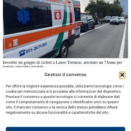
Investito un gruppo di ciclisti a Lanzo Torinese, arrestato un 73enne per
tentato omicidio stradale
Gestisci il consenso
NOTIZIE URGENTI
CRONACA
POLITICA
ECONOMIA
ESTERI
Per offrire la migliore esperienza possibile, utilizziamo tecnologie come i
ANALISI E OPINIONI
SPORT
CULTURA
VIAGGI
cookie per memorizzare e/o accedere alle informazioni del dispositivo.
Prestare il consenso a queste tecnologie ci consente di elaborare dati
come il comportamento di navigazione o identificativi unici su questo
Contatti
sito. Il mancato consenso o la revoca dello stesso potrebbero influire
DA NON PERDERE
negativamente su alcune funzionalità e caratteristiche del sito.
Informativa sulla privacy
Riforma della disabilità:
Politica sui Cookie
progresso nella
formazione e