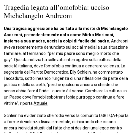
Tragedia legata all’omofobia: ucciso
Michelangelo Andreoni
Una tragica aggressione ha portato alla morte di Michelangelo
Andreoni, precedentemente noto come Mirko Moriconi,
insieme a sua madre, uccisi a colpi di fucile dal padre.
Andreoni
aveva recentemente denunciato sui social media la sua situazione
familiare, affermando: “per mio padre sono meglio morto che
gay”. Questa notizia ha sollevato interrogativi sulla cultura della
società italiana, dove l’omofobia continua a generare violenza. La
segretaria del Partito Democratico, Elly Schlein, ha commentato
l’accaduto, sottolineando l’urgenza di una riflessione da parte della
politica e della società, “perché qualcuno ancora si chiede che
senso abbia fare il Pride… questo è il senso. Cambiare la cultura, in
un Paese dove l’omobilesbotransfobia purtroppo continua a fare
vittime”, riporta
Attuale
.
Schlein ha evidenziato che l’odio verso la comunità LGBTQA+ porta
a forme di violenza fisica e mentale, dichiarando che ci sono
ancora individui stupiti dal fatto che si desideri una legge contro