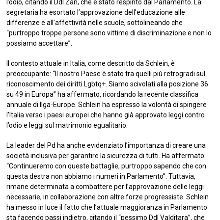
l’odio, citando il Ddl Zan, che è stato respinto dal Parlamento. La
segretaria ha esortato l’approvazione dell’educazione alle
differenze e all’affettività nelle scuole, sottolineando che
“purtroppo troppe persone sono vittime di discriminazione e non lo
possiamo accettare”.
Il contesto attuale in Italia, come descritto da Schlein, è
preoccupante: “Il nostro Paese è stato tra quelli più retrogradi sul
riconoscimento dei diritti Lgbtq+. Siamo scivolati alla posizione 36
su 49 in Europa” ha affermato, ricordando la recente classifica
annuale di Ilga-Europe. Schlein ha espresso la volontà di spingere
l’Italia verso i paesi europei che hanno già approvato leggi contro
l’odio e leggi sul matrimonio egualitario.
La leader del Pd ha anche evidenziato l’importanza di creare una
società inclusiva per garantire la sicurezza di tutti. Ha affermato:
“Continueremo con queste battaglie, purtroppo sapendo che con
questa destra non abbiamo i numeri in Parlamento”. Tuttavia,
rimane determinata a combattere per l’approvazione delle leggi
necessarie, in collaborazione con altre forze progressiste. Schlein
ha messo in luce il fatto che l’attuale maggioranza in Parlamento
sta facendo passi indietro, citando il “pessimo Ddl Valditara”, che