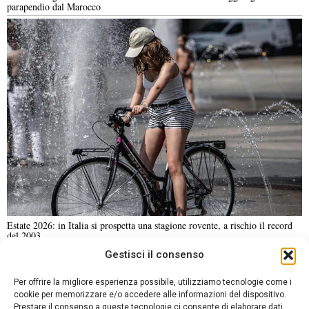
parapendio dal Marocco
Estate 2026: in Italia si prospetta una stagione rovente, a rischio il record
del 2003
Gestisci il consenso
NOTIZIE URGENTI
CRONACA
POLITICA
ECONOMIA
ESTERI
Per offrire la migliore esperienza possibile, utilizziamo tecnologie come i
ANALISI E OPINIONI
SPORT
CULTURA
VIAGGI
cookie per memorizzare e/o accedere alle informazioni del dispositivo.
Prestare il consenso a queste tecnologie ci consente di elaborare dati