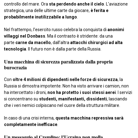
controllo del mare. Ora
sta perdendo anche il cielo
. L’aviazione
strategica, una delle ultime carte da giocare,
è ferita e
probabilmente inutilizzabile a lungo
.
Nel frattempo, l’esercito russo celebra la conquista di
anonimi
villaggi nel Donbass
. Ma il contrasto è stridente: da una
parte
carne da macello
, dall’altra
attacchi chirurgici ad alta
tecnologia
. Il futuro non è dalla parte della Russia.
Una macchina di sicurezza paralizzata dalla propria
burocrazia
Con
oltre 4 milioni di dipendenti nelle forze di sicurezza
, la
Russia si dimostra impotente. Non ha visto arrivare i camion, non
ha intercettato i droni,
non ha protetto i suoi stessi aerei
. I servizi
si concentrano su
studenti, manifestanti, dissidenti
, lasciando
che i veri nemici colpiscano nel cuore della struttura militare.
In caso di una crisi interna,
questa macchina repressiva sarà
completamente inefficace
.
Un messaggio al Cremlino: l’Ucraina non molla