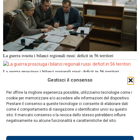
La guerra svuota i bilanci regionali russi: deficit in 56 territori
La guerra prosciuga i bilanci regionali russi: deficit in 56 territori
Gestisci il consenso
NOTIZIE URGENTI
CRONACA
POLITICA
ECONOMIA
ESTERI
Per offrire la migliore esperienza possibile, utilizziamo tecnologie come i
ANALISI E OPINIONI
SPORT
CULTURA
VIAGGI
cookie per memorizzare e/o accedere alle informazioni del dispositivo.
Prestare il consenso a queste tecnologie ci consente di elaborare dati
come il comportamento di navigazione o identificativi unici su questo
Contatti
sito. Il mancato consenso o la revoca dello stesso potrebbero influire
DA NON PERDERE
negativamente su alcune funzionalità e caratteristiche del sito.
Informativa sulla privacy
La Russia sposta sui
Politica sui Cookie
bilanci stradali i costi della
protezione anti-drone