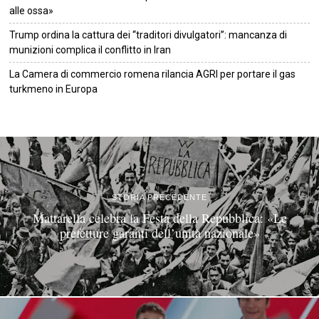
alle ossa»
Trump ordina la cattura dei “traditori divulgatori”: mancanza di
munizioni complica il conflitto in Iran
La Camera di commercio romena rilancia AGRI per portare il gas
turkmeno in Europa
©
2026
Tutti i diritti riservati.
Attuale
.
STORIA PRECEDENTE
Mattarella celebra la Festa della Repubblica: «Le
prefetture garanti dell’unità nazionale»