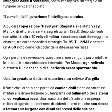
infliggere danni irreversibili
, basta intelligenza, strategia e un
furgone ben parcheggiato.
Il cervello dell’operazione: l’intelligence ucraina
A guidare l’
operazione “Pavutyna” (Ragnatela)
è stato
Vasyl
Maliuk
, direttore dei servizi segreti ucraini (SBU). Secondo fonti
non ufficiali,
oltre 40 velivoli militari russi
sono stati danneggiati o
distrutti, tra cui bombardieri strategici
Tu-95
,
Tu-22M3
e persino
un
A-50
, noto come “gli occhi” della difesa aerea russa.
Ogni perdita è irreversibile: questi aerei non vengono più prodotti e
le loro parti di ricambio sono introvabili. Per Mosca,
ogni velivolo
distrutto è un decennio di superiorità aerea spazzato via
.
Una furgonatura di droni smaschera un colosso d’argilla
Il fatto che i droni siano partiti da
camion civili
e non da strutture
militari è la dimostrazione più lampante del
fallimento dei sistemi
di sorveglianza russi
. Una macchina dello Stato che impiega
milioni di agenti per reprimere dissidenti interni, ma che
non riesce
a fermare un furgone con droni nei pressi delle sue basi