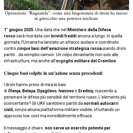
Operazione “Ragnatela”: come una furgonatura di droni ha messo
in ginocchio una potenza nucleare
1° giugno 2025.
Una data che nel
Ministero della Difesa
russo
sarà ricordata con
brividi freddi
ancora a lungo. In quella
giornata, l’Ucraina ha lanciato un attacco audace e coordinato
contro
cinque basi dell’aviazione strategica russa
usando droni
partiti… da semplici camion. Un colpo devastante non solo alle
infrastrutture, ma anche all’
orgoglio militare del Cremlino
.
Cinque basi colpite in un’azione senza precedenti
I droni hanno preso di mira le basi
di
Olenja
,
Belaya
,
Dyagilevo
,
Ivanovo
e
Sredniy
, riuscendo a
penetrare le difese più sensibili del territorio russo. L’elemento più
sconcertante? Gli UAV sarebbero partiti da
normali autocarri
civili
, senza alcuna piattaforma militare visibile, sfruttando un
approccio low-cost ma incredibilmente efficace.
Il messaggio è chiaro:
non serve un esercito potente per