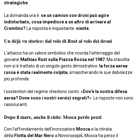
strategiche
.
La domanda ora è:
se un camion con droni può agire
indisturbato, cosa impedisce a un altro di arrivare al
Cremlino?
La risposta è inquietante:
niente.
Un déjà vu storico: dal volo di Rust al volo dei droni
L’attacco ha un valore simbolico che ricorda l’atterraggio del
giovane
Mathias Rust sulla Piazza Rossa nel 1987
. Ma stavolta
non si è trattato di un singolo gesto dimostrativo:
la forza aerea
russa è stata realmente colpita
, smascherando le sue debolezze
più profonde.
I sostenitori del regime chiedono conto: «
Dov’è la nostra difesa
aerea? Dove sono i nostri servizi segreti?
». Le risposte non sono
rassicuranti.
Dopo il mare, anche il cielo: Mosca perde pezzi
Con l’affondamento dell’incrociatore
Mosca
e la ritirata
della
Flotta del Mar Nero
a Novorossijsk, Mosca ha perso il