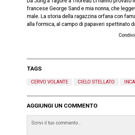
Da Jung a Tagore a Thoreau ci hanno provato in 
francese George Sand e mia nonna, che leggeva 
male. La storia della ragazzina orfana con fa
alla formica, al campo di papaveri spettinato d
Condivi
TAGS
CERVO VOLANTE
CIELO STELLATO
INC
AGGIUNGI UN COMMENTO