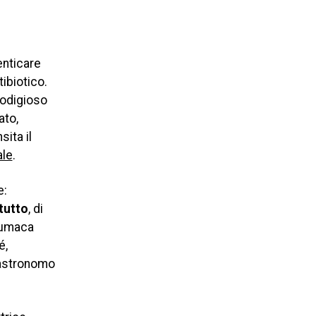
enticare
tibiotico.
rodigioso
ato,
ita il
ale
.
e:
 tutto
, di
 lumaca
é,
l’astronomo