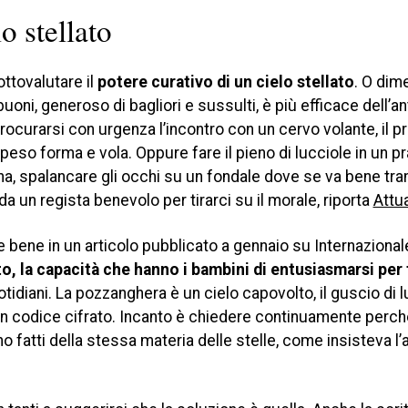
o stellato
ttovalutare il
potere curativo di un cielo stellato
. O dim
uoni, generoso di bagliori e sussulti, è più efficace dell’an
ocurarsi con urgenza l’incontro con un cervo volante, il p
so forma e vola. Oppure fare il pieno di lucciole in un pr
, spalancare gli occhi su un fondale dove se va bene trans
 un regista benevolo per tirarci su il morale, riporta
Attu
e bene in un articolo pubblicato a gennaio su Internazional
to, la capacità che hanno i bambini di entusiasmarsi per
tidiani. La pozzanghera è un cielo capovolto, il guscio di
 un codice cifrato. Incanto è chiedere continuamente perch
o fatti della stessa materia delle stelle, come insisteva 