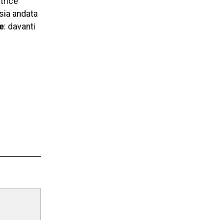
trice
sia andata
e
: davanti