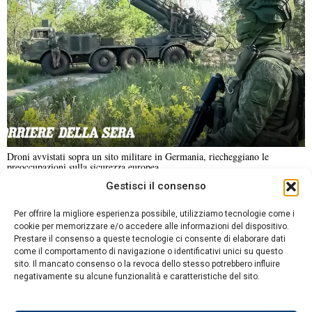
Droni avvistati sopra un sito militare in Germania, riecheggiano le
preoccupazioni sulla sicurezza europea
Gestisci il consenso
NOTIZIE URGENTI
CRONACA
POLITICA
ECONOMIA
ESTERI
Per offrire la migliore esperienza possibile, utilizziamo tecnologie come i
ANALISI E OPINIONI
SPORT
CULTURA
VIAGGI
cookie per memorizzare e/o accedere alle informazioni del dispositivo.
Prestare il consenso a queste tecnologie ci consente di elaborare dati
come il comportamento di navigazione o identificativi unici su questo
Contatti
sito. Il mancato consenso o la revoca dello stesso potrebbero influire
DA NON PERDERE
negativamente su alcune funzionalità e caratteristiche del sito.
Informativa sulla privacy
Adriano Cappellari si
Politica sui Cookie
scusa per aver simulato un