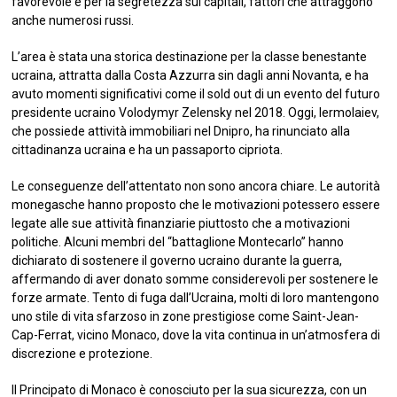
favorevole e per la segretezza sui capitali, fattori che attraggono
anche numerosi russi.
L’area è stata una storica destinazione per la classe benestante
ucraina, attratta dalla Costa Azzurra sin dagli anni Novanta, e ha
avuto momenti significativi come il sold out di un evento del futuro
presidente ucraino Volodymyr Zelensky nel 2018. Oggi, Iermolaiev,
che possiede attività immobiliari nel Dnipro, ha rinunciato alla
cittadinanza ucraina e ha un passaporto cipriota.
Le conseguenze dell’attentato non sono ancora chiare. Le autorità
monegasche hanno proposto che le motivazioni potessero essere
legate alle sue attività finanziarie piuttosto che a motivazioni
politiche. Alcuni membri del “battaglione Montecarlo” hanno
dichiarato di sostenere il governo ucraino durante la guerra,
affermando di aver donato somme considerevoli per sostenere le
forze armate. Tento di fuga dall’Ucraina, molti di loro mantengono
uno stile di vita sfarzoso in zone prestigiose come Saint-Jean-
Cap-Ferrat, vicino Monaco, dove la vita continua in un’atmosfera di
discrezione e protezione.
Il Principato di Monaco è conosciuto per la sua sicurezza, con un