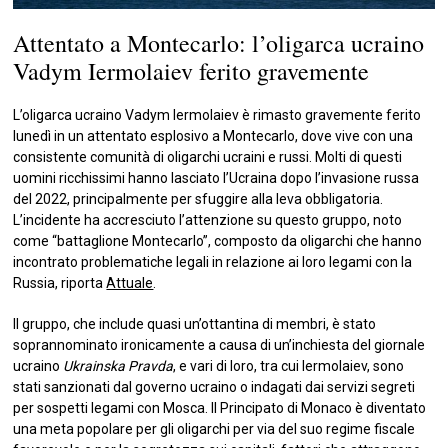
Attentato a Montecarlo: l’oligarca ucraino
Vadym Iermolaiev ferito gravemente
L’oligarca ucraino Vadym Iermolaiev è rimasto gravemente ferito
lunedì in un attentato esplosivo a Montecarlo, dove vive con una
consistente comunità di oligarchi ucraini e russi. Molti di questi
uomini ricchissimi hanno lasciato l’Ucraina dopo l’invasione russa
del 2022, principalmente per sfuggire alla leva obbligatoria.
L’incidente ha accresciuto l’attenzione su questo gruppo, noto
come “battaglione Montecarlo”, composto da oligarchi che hanno
incontrato problematiche legali in relazione ai loro legami con la
Russia, riporta
Attuale
.
Il gruppo, che include quasi un’ottantina di membri, è stato
soprannominato ironicamente a causa di un’inchiesta del giornale
ucraino
Ukrainska Pravda
, e vari di loro, tra cui Iermolaiev, sono
stati sanzionati dal governo ucraino o indagati dai servizi segreti
per sospetti legami con Mosca. Il Principato di Monaco è diventato
una meta popolare per gli oligarchi per via del suo regime fiscale