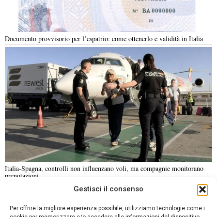
Documento provvisorio per l’espatrio: come ottenerlo e validità in Italia
Italia-Spagna, controlli non influenzano voli, ma compagnie monitorano
prenotazioni
Gestisci il consenso
NOTIZIE URGENTI
CRONACA
POLITICA
ECONOMIA
ESTERI
Per offrire la migliore esperienza possibile, utilizziamo tecnologie come i
ANALISI E OPINIONI
SPORT
CULTURA
VIAGGI