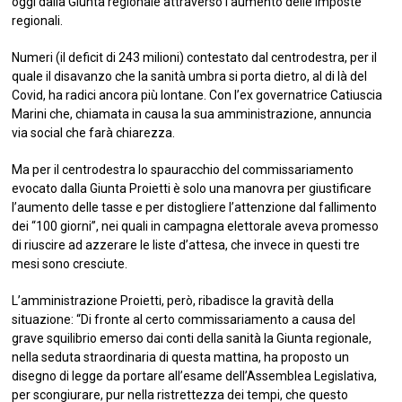
oggi dalla Giunta regionale attraverso l’aumento delle imposte
regionali.
Numeri (il deficit di 243 milioni) contestato dal centrodestra, per il
quale il disavanzo che la sanità umbra si porta dietro, al di là del
Covid, ha radici ancora più lontane. Con l’ex governatrice Catiuscia
Marini che, chiamata in causa la sua amministrazione, annuncia
via social che farà chiarezza.
Ma per il centrodestra lo spauracchio del commissariamento
evocato dalla Giunta Proietti è solo una manovra per giustificare
l’aumento delle tasse e per distogliere l’attenzione dal fallimento
dei “100 giorni”, nei quali in campagna elettorale aveva promesso
di riuscire ad azzerare le liste d’attesa, che invece in questi tre
mesi sono cresciute.
L’amministrazione Proietti, però, ribadisce la gravità della
situazione: “Di fronte al certo commissariamento a causa del
grave squilibrio emerso dai conti della sanità la Giunta regionale,
nella seduta straordinaria di questa mattina, ha proposto un
disegno di legge da portare all’esame dell’Assemblea Legislativa,
per scongiurare, pur nella ristrettezza dei tempi, che questo