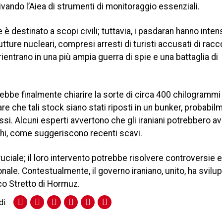
vando l’Aiea di strumenti di monitoraggio essenziali.
 destinato a scopi civili; tuttavia, i pasdaran hanno intens
tture nucleari, compresi arresti di turisti accusati di racc
 rientrano in una più ampia guerra di spie e una battaglia di
otrebbe finalmente chiarire la sorte di circa 400 chilogrammi
 che tali stock siano stati riposti in un bunker, probabil
si. Alcuni esperti avvertono che gli iraniani potrebbero a
cchi, come suggeriscono recenti scavi.
ruciale; il loro intervento potrebbe risolvere controversie e
nale. Contestualmente, il governo iraniano, unito, ha svilu
ico Stretto di Hormuz.
di