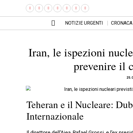
NOTIZIE URGENTI
CRONACA
Iran, le ispezioni nucle
prevenire il
25.
Teheran e il Nucleare: Dub
Internazionale
Il direttore dell’Aiea, Rafael Grossi, e l’ex p