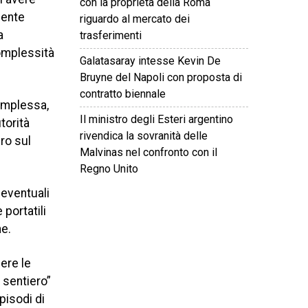
con la proprietà della Roma
mente
riguardo al mercato dei
a
trasferimenti
complessità
Galatasaray intesse Kevin De
Bruyne del Napoli con proposta di
contratto biennale
omplessa,
Il ministro degli Esteri argentino
torità
rivendica la sovranità delle
ero sul
Malvinas nel confronto con il
Regno Unito
 eventuali
portatili
©
2026
Tutti i diritti riservati.
Attuale
.
e.
dere le
 sentiero”
pisodi di