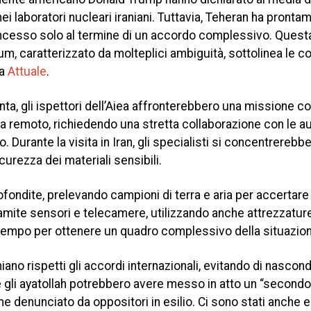
à nei laboratori nucleari iraniani. Tuttavia, Teheran ha pronta
oncesso solo al termine di un accordo complessivo. Quest
m, caratterizzato da molteplici ambiguità, sottolinea le 
ta
Attuale
.
a, gli ispettori dell’Aiea affronterebbero una missione c
 remoto, richiedendo una stretta collaborazione con le au
 Durante la visita in Iran, gli specialisti si concentrerebb
urezza dei materiali sensibili.
rofondite, prelevando campioni di terra e aria per accertare
tramite sensori e telecamere, utilizzando anche attrezzature 
o tempo per ottenere un quadro complessivo della situazion
niano rispetti gli accordi internazionali, evitando di nascon
e gli ayatollah potrebbero avere messo in atto un “secondo
e denunciato da oppositori in esilio. Ci sono stati anche e