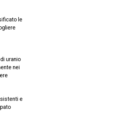
ificato le
ogliere
 di uranio
mente nei
vere
sistenti e
ppato