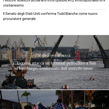
I vescovi tedeschi dichiarano incompatibili AfD, etnonazionalismo e
cristianesimo
Il Senato degli Stati Uniti conferma Todd Blanche come nuovo
procuratore generale
©
2026
Tutti i diritti riservati.
Attuale
.
STORIA PRECEDENTE
L’Ucraina attacca un terminal petrolifero a San
Pietroburgo, confermato dall’esercito russo