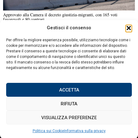
Approvato alla Camera il decreto giustizia-migranti, con 165 voti
favorevoli e 80 contrari
Gestisci il consenso
NOTIZIE URGENTI
CRONACA
POLITICA
ECONOMIA
ESTERI
Per offrire la migliore esperienza possibile, utilizziamo tecnologie come i
ANALISI E OPINIONI
SPORT
CULTURA
VIAGGI
cookie per memorizzare e/o accedere alle informazioni del dispositivo.
Prestare il consenso a queste tecnologie ci consente di elaborare dati
come il comportamento di navigazione o identificativi unici su questo
Contatti
sito. Il mancato consenso o la revoca dello stesso potrebbero influire
negativamente su alcune funzionalità e caratteristiche del sito.
Informativa sulla privacy
Politica sui Cookie
ACCETTA
RIFIUTA
©
2026
Tutti i diritti riservati.
Attuale
.
VISUALIZZA PREFERENZE
Politica sui Cookie
Informativa sulla privacy