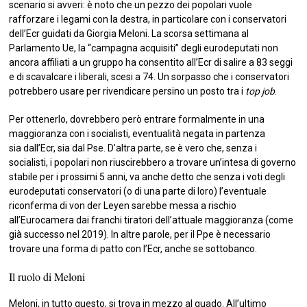
scenario si avveri: è noto che un pezzo dei popolari vuole
rafforzare i legami con la destra, in particolare con i conservatori
dell’Ecr guidati da Giorgia Meloni. La scorsa settimana al
Parlamento Ue, la “campagna acquisiti” degli eurodeputati non
ancora affiliati a un gruppo ha consentito all’Ecr di salire a 83 seggi
e di scavalcare i liberali, scesi a 74. Un sorpasso che i conservatori
potrebbero usare per rivendicare persino un posto tra i
top job
.
Per ottenerlo, dovrebbero però entrare formalmente in una
maggioranza con i socialisti, eventualità negata in partenza
sia dall’Ecr, sia dal Pse. D’altra parte, se è vero che, senza i
socialisti, i popolari non riuscirebbero a trovare un’intesa di governo
stabile per i prossimi 5 anni, va anche detto che senza i voti degli
eurodeputati conservatori (o di una parte di loro) l’eventuale
riconferma di von der Leyen sarebbe messa a rischio
all’Eurocamera dai franchi tiratori dell’attuale maggioranza (come
già successo nel 2019). In altre parole, per il Ppe è necessario
trovare una forma di patto con l’Ecr, anche se sottobanco.
Il ruolo di Meloni
Meloni, in tutto questo, si trova in mezzo al guado. All’ultimo