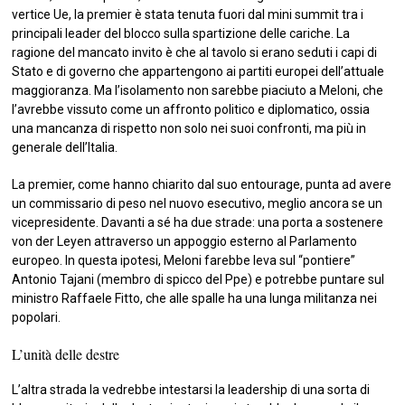
vertice Ue, la premier è stata tenuta fuori dal mini summit tra i
principali leader del blocco sulla spartizione delle cariche. La
ragione del mancato invito è che al tavolo si erano seduti i capi di
Stato e di governo che appartengono ai partiti europei dell’attuale
maggioranza. Ma l’isolamento non sarebbe piaciuto a Meloni, che
l’avrebbe vissuto come un affronto politico e diplomatico, ossia
una mancanza di rispetto non solo nei suoi confronti, ma più in
generale dell’Italia.
La premier, come hanno chiarito dal suo entourage, punta ad avere
un commissario di peso nel nuovo esecutivo, meglio ancora se un
vicepresidente. Davanti a sé ha due strade: una porta a sostenere
von der Leyen attraverso un appoggio esterno al Parlamento
europeo. In questa ipotesi, Meloni farebbe leva sul “pontiere”
Antonio Tajani (membro di spicco del Ppe) e potrebbe puntare sul
ministro Raffaele Fitto, che alle spalle ha una lunga militanza nei
popolari.
L’unità delle destre
L’altra strada la vedrebbe intestarsi la leadership di una sorta di