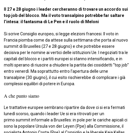
Il 27 e 28 giugno i leader cercheranno di trovare un accordo sui
top job del blocco. Ma il voto transalpino potrebbe far saltare
l’intesa: il fantasma di Le Pen e il ruolo di Meloni
Si scrive Consiglio europeo, si legge elezioni francesi. Il voto in
Francia piomba come da attese sulla settimana che porta al nuovo
summit di Bruxelles (27 e 28 giugno) e che potrebbe essere
decisiva per le nomine ai vertici delle istituzioni Ue. I negoziati tra le
capitali del blocco e i partiti europei si stanno intensificando, e in
molti sperano di riuscire a chiudere la partita dei cosiddetti “top job”
entro venerdì. Ma soprattutto entro l’apertura delle urne
transalpine (30 giugno), il cui esito rischierebbe di complicare i già
complessi equilibri di potere in Europa.
A che punto siamo
Le trattative europee sembrano ripartire da dove ci si era fermati
lunedì scorso, quando i leader Ue si era ritrovati per un
primo summit informale a Bruxelles: in pole per le cariche apicali ci
sono la popolare Ursula von der Leyen (Ppe) alla Commissione, il
socialista Antonio Costa (Pse) al Consiglio e la liberale Kaja Kallas