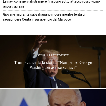
Le navi commerciali straniere finiscono sotto attacco russo vicino
ai porti ucraini
Giovane migrante subsahariano muore mentre tenta di
raggiungere Ceuta in parapendio dal Marocco
©
2026
Tutti i diritti riservati.
Attuale
.
STORIA PRECEDENTE
Trump cancella la storia: “Non penso George
Washington avesse schiavi”