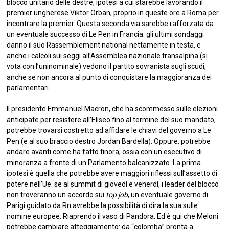
blocco unitario delle destre, ipotesi a cui starebbe lavorando il
premier ungherese Viktor Orban, proprio in queste ore a Roma per
incontrare la premier. Questa seconda via sarebbe rafforzata da
un eventuale successo di Le Pen in Francia: gli ultimi sondaggi
danno il suo Rassemblement national nettamente in testa, e
anche i calcoli sui seggi all’Assemblea nazionale transalpina (si
vota con l’uninominale) vedono il partito sovranista sugli scudi,
anche se non ancora al punto di conquistare la maggioranza dei
parlamentari.
Il presidente Emmanuel Macron, che ha scommesso sulle elezioni
anticipate per resistere all’Eliseo fino al termine del suo mandato,
potrebbe trovarsi costretto ad affidare le chiavi del governo a Le
Pen (e al suo braccio destro Jordan Bardella). Oppure, potrebbe
andare avanti come ha fatto finora, ossia con un esecutivo di
minoranza a fronte di un Parlamento balcanizzato. La prima
ipotesi è quella che potrebbe avere maggiori riflessi sull’assetto di
potere nell’Ue: se al summit di giovedì e venerdì, i leader del blocco
non troveranno un accordo sui
top job
, un eventuale governo di
Parigi guidato da Rn avrebbe la possibilità di dira la sua sulle
nomine europee. Riaprendo il vaso di Pandora. Ed è qui che Meloni
potrebbe cambiare atteggiamento: da “colomba” pronta a